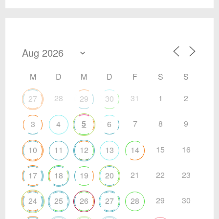
M
D
M
D
F
S
S
28
31
1
2
27
29
30
5
7
8
9
3
4
6
15
16
10
11
12
13
14
21
22
23
17
18
19
20
29
30
24
25
26
27
28