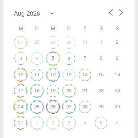
M
D
M
D
F
S
S
28
31
1
2
27
29
30
5
7
8
9
3
4
6
15
16
10
11
12
13
14
21
22
23
17
18
19
20
29
30
24
25
26
27
28
4
6
31
1
2
3
5