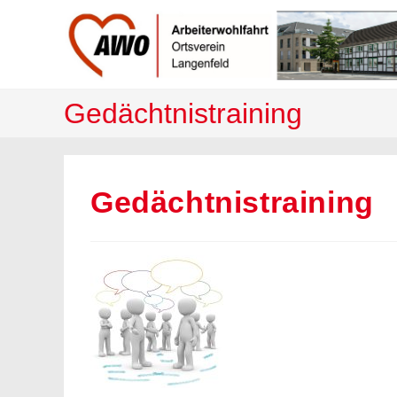
Zum
Inhalt
springen
Gedächtnistraining
Gedächtnistraining