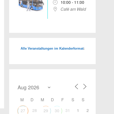
10:00 - 11:00
Café am Wald
Alle Veranstaltungen im Kalenderformat
:
Office 365
Outlook Live
M
D
M
D
F
S
S
28
31
1
2
27
29
30