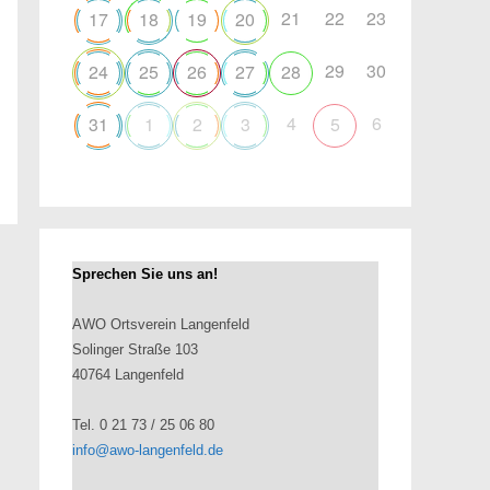
21
22
23
17
18
19
20
29
30
24
25
26
27
28
4
6
31
1
2
3
5
Sprechen Sie uns an!
AWO Ortsverein Langenfeld
Solinger Straße 103
40764 Langenfeld
Tel. 0 21 73 / 25 06 80
info@awo-langenfeld.de