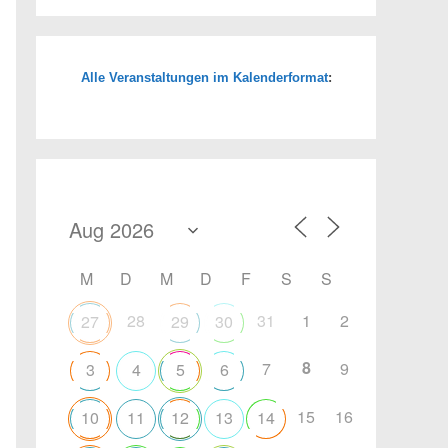
Alle Veranstaltungen im Kalenderformat
:
Office 365
Outlook Live
M
D
M
D
F
S
S
28
31
1
2
27
29
30
8
7
9
3
4
5
6
15
16
10
11
12
13
14