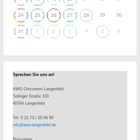
29
30
24
25
26
27
28
4
6
31
1
2
3
5
Sprechen Sie uns an!
AWO Ortsverein Langenfeld
Solinger Straße 103
40764 Langenfeld
Tel. 0 21 73 / 25 06 80
info@awo-langenfeld.de
Bürozeiten