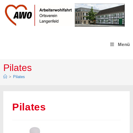
Zum
Inhalt
springen
Menü
Pilates
>
Pilates
Pilates