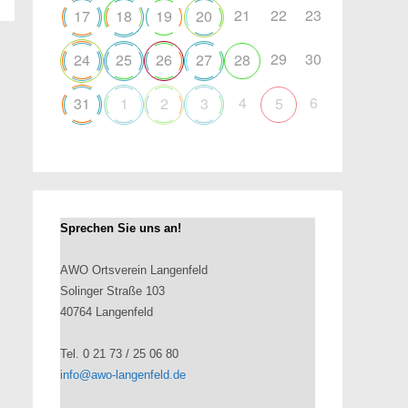
21
22
23
17
18
19
20
29
30
24
25
26
27
28
4
6
31
1
2
3
5
Sprechen Sie uns an!
AWO Ortsverein Langenfeld
Solinger Straße 103
40764 Langenfeld
Tel. 0 21 73 / 25 06 80
info@awo-langenfeld.de