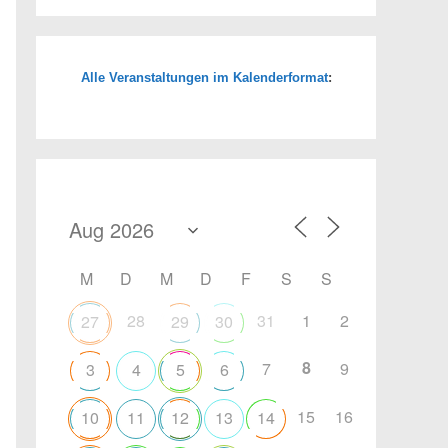
Alle Veranstaltungen im Kalenderformat
:
Office 365
Outlook Live
M
D
M
D
F
S
S
28
31
1
2
27
29
30
8
7
9
3
4
5
6
15
16
10
11
12
13
14