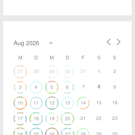
M
D
M
D
F
S
S
28
31
1
2
27
29
30
8
7
9
3
4
5
6
15
16
10
11
12
13
14
21
22
23
17
18
19
20
29
30
24
25
26
27
28