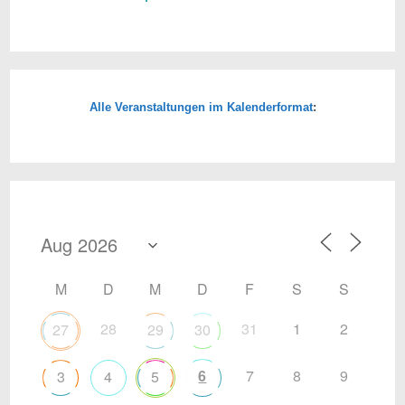
Alle Veranstaltungen im Kalenderformat
:
M
D
M
D
F
S
S
28
31
1
2
27
29
30
6
7
8
9
3
4
5