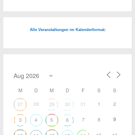
Alle Veranstaltungen im Kalenderformat
:
M
D
M
D
F
S
S
28
31
1
2
27
29
30
9
7
8
3
4
5
6