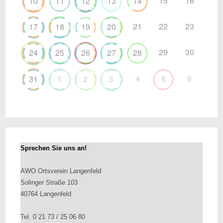
15
16
10
11
12
13
14
21
22
23
17
18
19
20
29
30
24
25
26
27
28
4
6
31
1
2
3
5
Sprechen Sie uns an!
AWO Ortsverein Langenfeld
Solinger Straße 103
40764 Langenfeld
Tel. 0 21 73 / 25 06 80