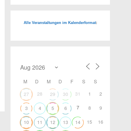
Alle Veranstaltungen im Kalenderformat
:
Office 365
Outlook Live
M
D
M
D
F
S
S
28
31
1
2
27
29
30
7
8
9
3
4
5
6
15
16
10
11
12
13
14