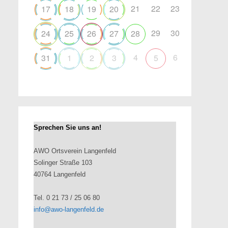
21
22
23
17
18
19
20
29
30
24
25
26
27
28
4
6
31
1
2
3
5
Sprechen Sie uns an!
AWO Ortsverein Langenfeld
Solinger Straße 103
40764 Langenfeld
Tel. 0 21 73 / 25 06 80
info@awo-langenfeld.de