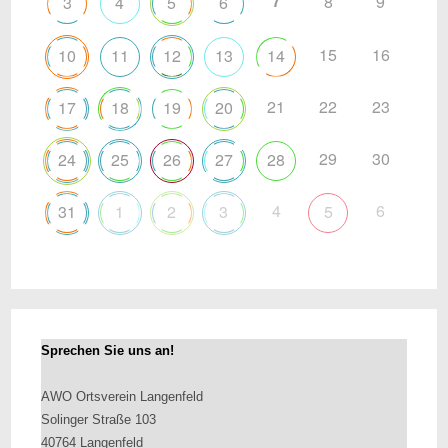
7
8
9
3
4
5
6
15
16
10
11
12
13
14
21
22
23
17
18
19
20
29
30
24
25
26
27
28
4
6
31
1
2
3
5
Sprechen Sie uns an!
AWO Ortsverein Langenfeld
Solinger Straße 103
40764 Langenfeld