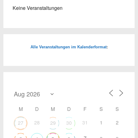
Keine Veranstaltungen
Alle Veranstaltungen im Kalenderformat
:
M
D
M
D
F
S
S
28
31
1
2
27
29
30