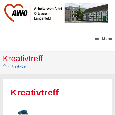
Zum
Inhalt
springen
Menü
Kreativtreff
>
Kreativtreff
Kreativtreff