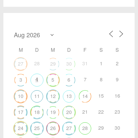
M
D
M
D
F
S
S
28
31
1
2
27
29
30
4
7
8
9
3
5
6
15
16
10
11
12
13
14
21
22
23
17
18
19
20
29
30
24
25
26
27
28